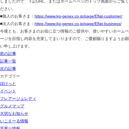
しましたので、下記URL、またはホームページのトップ画面からご覧く
ださい。
■個人のお客さま：
https://www.kg-genex.co.jp/page/Eflat-customer/
■法人のお客さま：
https://www.kg-genex.co.jp/page/Eflat-business/
今後とも、お客さまのお役に立つ情報のご提供や、使いやすいホームペ
ージを目指し内容を充実してまいりますので、ご愛顧賜りますようお願
い申し上げます。
前の記事
記事一覧
次の記事
カテゴリー
ぽけっと
イベント
フレアージュレディ
グルメマップ
大切なお知らせ
いこえーる情報
耳寄り情報