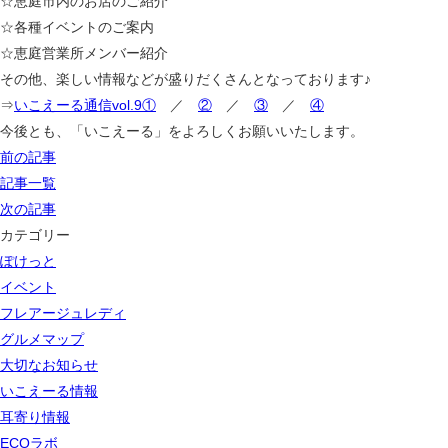
☆恵庭市内のお店のご紹介
☆各種イベントのご案内
☆恵庭営業所メンバー紹介
その他、楽しい情報などが盛りだくさんとなっております♪
⇒
いこえーる通信vol.9①
／
②
／
③
／
④
今後とも、「いこえーる」をよろしくお願いいたします。
前の記事
記事一覧
次の記事
カテゴリー
ぽけっと
イベント
フレアージュレディ
グルメマップ
大切なお知らせ
いこえーる情報
耳寄り情報
ECOラボ