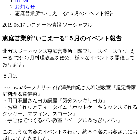
HOME
お知らせ
恵庭営業所”いこえーる”５月のイベント報告
2019.06.17
いこえーる情報
ソーシャフル
恵庭営業所”いこえーる”５月のイベント報告
北ガスジェネックス恵庭営業所１階フリースペース“いこえ
ーる”では毎月料理教室を始め、様々なイベントを開催して
おります。
５月は
・e-niwaパーソナリティ諸澤美由紀さん料理教室『超定番家
庭料理＆常備菜』
・田口麻里さんヨガ講座『気分スッキリヨガ』
・お菓子作りとティータイム『ホットケーキミックスで作る
クッキー、マフィン、スコーン』
・手ごねでつくるパン教室『ベーグル＆ちぎりパン』
このような内容のイベントを行い、約８０名のお客さまにお
越しいただきました。