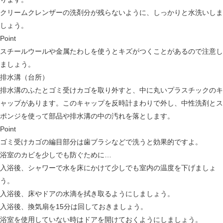
クリームクレンザーの洗剤分が残らないように、しっかりと水洗いしま
しょう。
Point
スチールウールや金属たわしを使うとキズがつくことがあるので注意し
ましょう。
排水溝（台所）
排水溝のふたとゴミ受けカゴを取り外すと、中に丸いプラスチックのキ
ャップがあります。このキャップを反時計まわりで外し、中性洗剤とス
ポンジを使って部品や排水溝の中の汚れを落とします。
Point
ゴミ受けカゴの編目部分は歯ブラシなどで洗うと効果的ですよ。
浴室のカビを少しでも防ぐために…
入浴後、シャワーで水を床にかけて少しでも室内の温度を下げましょ
う。
入浴後、床やドアの水滴を拭き取るようにしましょう。
入浴後、換気扇を15分は回しておきましょう。
浴室を使用していない時はドアを開けておくようにしましょう。