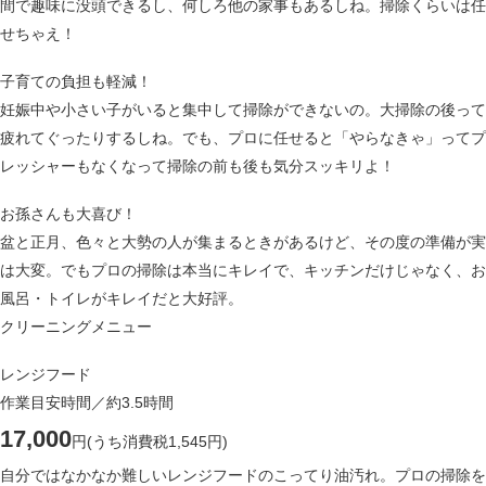
間で趣味に没頭できるし、何しろ他の家事もあるしね。掃除くらいは任
せちゃえ！
子育ての負担も軽減！
妊娠中や小さい子がいると集中して掃除ができないの。大掃除の後って
疲れてぐったりするしね。でも、プロに任せると「やらなきゃ」ってプ
レッシャーもなくなって掃除の前も後も気分スッキリよ！
お孫さんも大喜び！
盆と正月、色々と大勢の人が集まるときがあるけど、その度の準備が実
は大変。でもプロの掃除は本当にキレイで、キッチンだけじゃなく、お
風呂・トイレがキレイだと大好評。
クリーニングメニュー
レンジフード
作業目安時間／約3.5時間
17,000
円
(うち消費税1,545円)
自分ではなかなか難しいレンジフードのこってり油汚れ。プロの掃除を