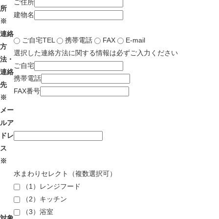
ご住所
所
建物名
※
連絡
ご自宅TEL
携帯電話
FAX
E-mail
方
選択した連絡方法に関する情報は必ずご入力ください
法・
ご自宅
連絡
携帯電話
先
FAX番号
※
メー
ルア
ドレ
ス
※
水まわりセレクト（複数選択可）
（1）レンジフード
（2）キッチン
（3）浴室
対象