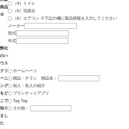
（4）トイレ
商品
（5）洗面台
※
（6）エアコン ※下記の欄に製品情報を入力してください
メーカー
型式
年式
弊社
のハ
ウス
クリ
ホームページ
ーニ
雑誌・チラシ
雑誌名：
ング
知人・友人の紹介
をど
ブランケットアプリ
こで
Tag Tag
知り
その他：
まし
た