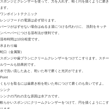
スポンジとクレンザーを使って、力を入れず、軽く円を描くように磨き
ます。
ワンポイントテクニック
レンジフードの電源は必ず切ります。
パーツがはずせない場合はぬるま湯につける代わりに、 洗剤をキッチ
ンペーパーにつける湿布法が便利です。
湿布時間は10分程度です。
水まわり編
蛇口（金属製）
スポンジや歯ブラシにクリームクレンザーをつけてこすります。スチー
ルウールも効果的です。
水で洗い流したあと、乾いた布で磨くと光沢がでます。
Point
くもりを取るには歯磨き粉を乾いた布につけて磨くのも良いですよ。
シンク
シンクの汚れの主な原因は水アカです。
軟らかいスポンジにクリームクレンザーをつけて、円を描くようにこす
ります。