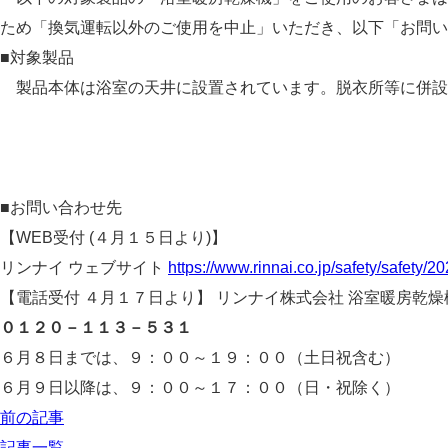
ため「換気運転以外のご使用を中止」いただき、以下「お問い
■対象製品
製品本体は浴室の天井に設置されています。脱衣所等に併設
■お問い合わせ先
【WEB受付 (４月１５日より)】
リンナイ ウェブサイト
https://www.rinnai.co.jp/safety/safety/2
【電話受付 ４月１７日より】 リンナイ株式会社 浴室暖房乾
０１２０－１１３－５３１
６月８日までは、９：００～１９：００（土日祝含む）
６月９日以降は、９：００～１７：００（日・祝除く）
前の記事
記事一覧