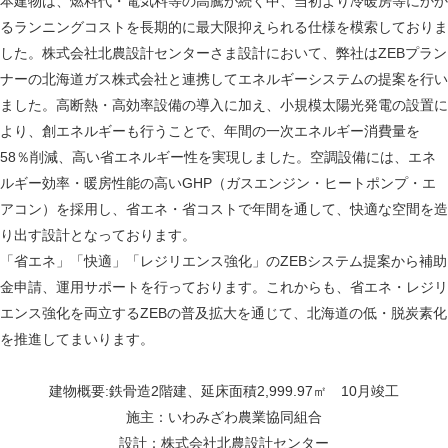
本建物は、燃料代・電気料等の高騰が続く中、当初より冷暖房等にかか
るランニングコストを長期的に最大限抑えられる仕様を模索しておりま
した。株式会社北農設計センターさま設計において、弊社はZEBプラン
ナーの北海道ガス株式会社と連携してエネルギーシステムの提案を行い
ました。高断熱・高効率設備の導入に加え、小規模太陽光発電の設置に
より、創エネルギーも行うことで、年間の一次エネルギー消費量を
58％削減、高い省エネルギー性を実現しました。空調設備には、エネ
ルギー効率・暖房性能の高いGHP（ガスエンジン・ヒートポンプ・エ
アコン）を採用し、省エネ・省コストで年間を通して、快適な空間を造
り出す設計となっております。
「省エネ」「快適」「レジリエンス強化」のZEBシステム提案から補助
金申請、運用サポートを行っております。これからも、省エネ・レジリ
エンス強化を両立するZEBの普及拡大を通じて、北海道の低・脱炭素化
を推進してまいります。
建物概要:鉄骨造2階建、延床面積2,999.97㎡ 10月竣工
施主：いわみざわ農業協同組合
設計：株式会社北農設計センター