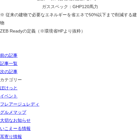
ガススペック：GHP120馬力
※ 従来の建物で必要なエネルギーを省エネで50%以下まで削減する建
物
ZEB Readyの定義（※環境省HPより抜粋）
前の記事
記事一覧
次の記事
カテゴリー
ぽけっと
イベント
フレアージュレディ
グルメマップ
大切なお知らせ
いこえーる情報
耳寄り情報