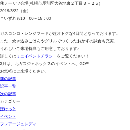
④ノーリツ会場(札幌市厚別区大谷地東２丁目３－２５)
2019/3/22（金）
＊いずれも10：00～15：00
ガスコンロ・レンジフードが超オトクな4日間となっております。
また、炊き込みごはんやグリルでつくったおかずの試食も充実。
うれしいご来場特典もご用意しております♪
詳しくは
ミニイベントチラシ
をご覧ください！
3月は、北ガスジェネックスのイベントへ、GO!!!
お気軽にご来場ください。
前の記事
記事一覧
次の記事
カテゴリー
ぽけっと
イベント
フレアージュレディ