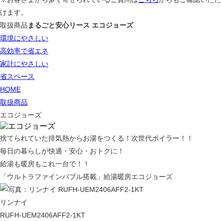
けます。
取扱商品
まるごと安心リース エコジョーズ
環境にやさしい
高効率で省エネ
家計にやさしい
省スペース
HOME
取扱商品
エコジョーズ
捨てられていた排気熱からお湯をつくる！次世代ボイラー！！
毎日の暮らしが快適・安心・おトクに！
給湯も暖房もこれ一台で！！
「ウルトラファインバブル搭載」給湯暖房エコジョーズ
リンナイ
RUFH-UEM2406AFF2-1KT